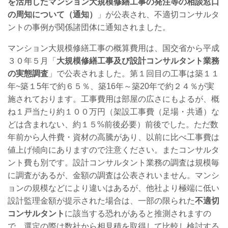
を活用したマンション大規模修繕工事の発注等の相談窓口
の周知について（通知）
」が公表され、不適切コンサルタ
ントの事例が関係諸団体に通知されました。
マンション大規模修繕工事の概算費用は、国交省から平成
３０年５月「
大規模修繕工事及び設計コンサルタント業務
の実態調査
」で公表されました。第１回目の工事は築１１
年~築１5年で約６５％、築16年～築20年で約２４％が実
施されております。工事費用は部屋の広さにもよるが、概
ね１戸当たり約１００万円（架設工事費（足場・共通）な
どは含まれない、約１５%前後必要）前後でした。ただ数
年前から人件費・資材の高騰があり、以前に比べ工事費は
値上げ傾向にありますので注意ください。またコンサルタ
ント費も別です。設計コンサルタント業務の調査は規模毎
に調査があるが、金額の調査は公表されいません。マンシ
ョンの規模などにより違いはあるが、他社より極端に低い
設計監理金額が提示された場合は、一部の限られた
不適切
コンサルタント
に該当する恐れがあると推測されますの
で、選定の際は数社から相見積を取得して比較し検討する