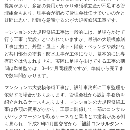
提案があり、多額の費用がかかり修繕積立金が不足する管
理組合もあり、理事会が初めて管理会社任せでいいのかと
疑問に思い、問題を意識するのが大規模修繕工事です。
マンションの大規模修繕工事は一般的には、足場をかけて
行う工事（架設）といわれていますが、最初の大規模修繕
工事は主に、外壁・屋上・廊下・階段・ベランダや鉄部な
ど共用部分の塗装・防水工事が主体になり、基本的には専
有部分は含まれません。実際に足場を掛けてする工事の期
間は単棟型では、3~4ケ月間程度ですが、準備から完了ま
で数年間かかります。
マンションの大規模修繕工事は、設計事務所に工事監理を
依頼する場合が多くあります。管理会社から設計事務所を
紹介されるケースもあります。マンションの大規模修繕工
事は多額の費用がかかり、工事に関係して一部のコンサル
がバックマージンを取るケースなど業者との癒着がある例
も見られ、平成29年1月国交省から「
設計コンサルタント