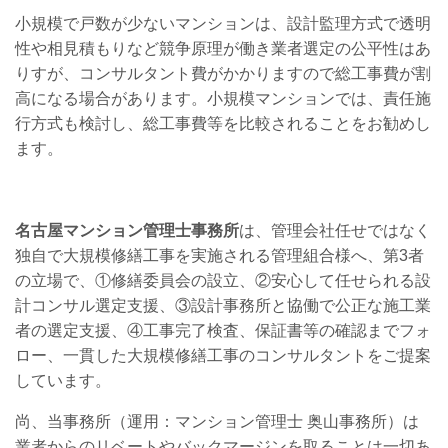
小規模で戸数が少ないマンションは、設計監理方式で透明
性や相見積もりなど競争原理が働き業者選定の公平性はあ
りすが、コンサルタント費がかかりますので総工事費が割
高になる場合があります。小規模マンションでは、責任施
行方式も検討し、総工事費等を比較されることをお勧めし
ます。
名古屋マンション管理士事務所
は、管理会社任せではなく
独自で大規模修繕工事を実施される管理組合様へ、第3者
の立場で、①修繕委員会の設立、②安心して任せられる設
計コンサル選定支援、③設計事務所と協働で公正な施工業
者の選定支援、④工事完了検査、保証書等の確認までフォ
ロー、一貫した大規模修繕工事のコンサルタントをご提案
しています。
尚、当事務所（運用：マンション管理士 奥山事務所）は
業者からのリベートやバックマージンを取ることは一切あ